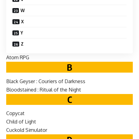
W
X
Y
Z
Atom RPG
B
Black Geyser : Couri­ers of Darkness
Blood­stained : Rit­u­al of the Night
C
Copy­cat
Child of Light
Cuck­old Simulator