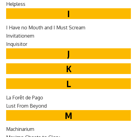
Help­less
I
I Have no Mouth and I Must Scream
Invi­ta­tionem
Inquisi­tor
J
K
L
La Forêt de Pago
Lust From Beyond
M
Machi­nar­i­um