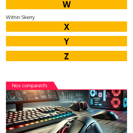
W
With­in Skerry
X
Y
Z
Nos comparatifs