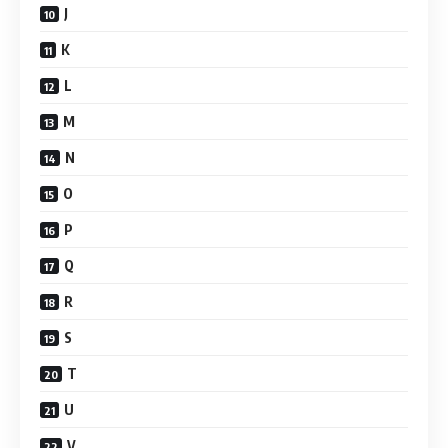
J
K
L
M
N
O
P
Q
R
S
T
U
V