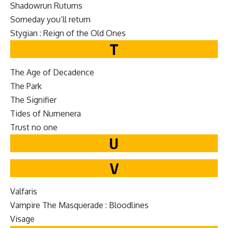
Shad­owrun Ruturns
Some­day you’ll return
Sty­gian : Reign of the Old Ones
T
The Age of Decadence
The Park
The Sig­ni­fi­er
Tides of Numenera
Trust no one
U
V
Val­faris
Vam­pire The Mas­quer­ade : Bloodlines
Vis­age