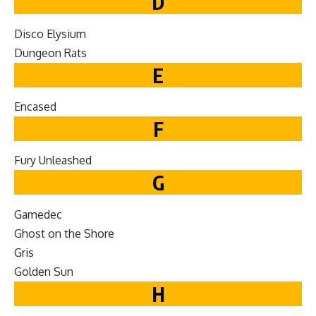
D
Dis­co Elysium
Dun­geon Rats
E
Encased
F
Fury Unleashed
G
Gamedec
Ghost on the Shore
Gris
Gold­en Sun
H