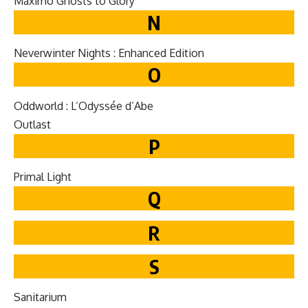
Max­i­mo Ghosts to Glory
N
Nev­er­win­ter Nights : Enhanced Edition
O
Odd­world : L’Odyssée d’Abe
Out­last
P
Pri­mal Light
Q
R
S
San­i­tar­i­um