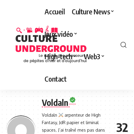
Accueil
Culture News
Jeux vidéo
High-tech
Web3
Contact
Voldaln
Voldaln
arpenteur de High
Fantasy, JdR papier et liminal
32
spaces. J’ai traîné mes pas dans