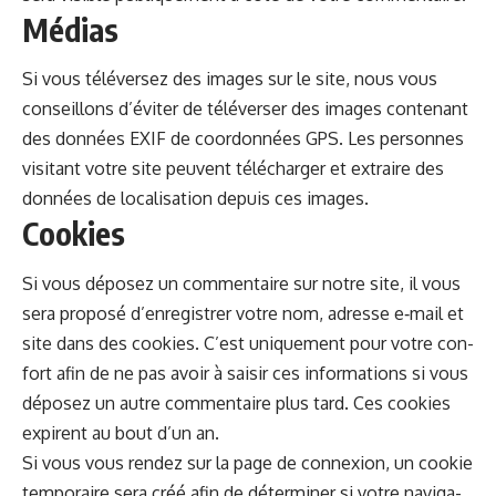
Médias
Si vous télé­versez des images sur le site, nous vous
con­seil­lons d’éviter de télé­vers­er des images con­tenant
des don­nées EXIF de coor­don­nées GPS. Les per­son­nes
vis­i­tant votre site peu­vent télécharg­er et extraire des
don­nées de local­i­sa­tion depuis ces images.
Cookies
Si vous déposez un com­men­taire sur notre site, il vous
sera pro­posé d’enregistrer votre nom, adresse e‑mail et
site dans des cook­ies. C’est unique­ment pour votre con­
fort afin de ne pas avoir à saisir ces infor­ma­tions si vous
déposez un autre com­men­taire plus tard. Ces cook­ies
expirent au bout d’un an.
Si vous vous ren­dez sur la page de con­nex­ion, un cook­ie
tem­po­raire sera créé afin de déter­min­er si votre nav­i­ga­