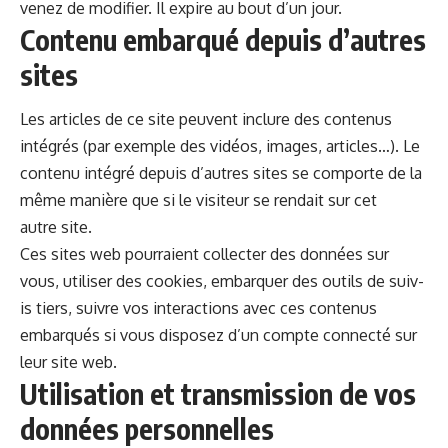
venez de mod­i­fi­er. Il expire au bout d’un jour.
Contenu embarqué depuis d’autres
sites
Les arti­cles de ce site peu­vent inclure des con­tenus
inté­grés (par exem­ple des vidéos, images, arti­cles…). Le
con­tenu inté­gré depuis d’autres sites se com­porte de la
même manière que si le vis­i­teur se rendait sur cet
autre site.
Ces sites web pour­raient col­lecter des don­nées sur
vous, utilis­er des cook­ies, embar­quer des out­ils de suiv­
is tiers, suiv­re vos inter­ac­tions avec ces con­tenus
embar­qués si vous dis­posez d’un compte con­nec­té sur
leur site web.
Utilisation et transmission de vos
données personnelles