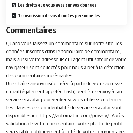
Les droits que vous avez sur vos données
Trans­mis­sion de vos don­nées personnelles
Commentaires
Quand vous lais­sez un com­men­taire sur notre site, les
don­nées inscrites dans le for­mu­laire de com­men­taire,
mais aus­si votre adresse IP et l’agent util­isa­teur de votre
nav­i­ga­teur sont col­lec­tés pour nous aider à la détec­tion
des com­men­taires indésirables.
Une chaîne anonymisée créée à par­tir de votre adresse
e‑mail (égale­ment appelée hash) peut être envoyée au
ser­vice Gra­vatar pour véri­fi­er si vous utilisez ce dernier.
Les claus­es de con­fi­den­tial­ité du ser­vice Gra­vatar sont
disponibles ici :
https://automattic.com/privacy/
. Après
val­i­da­tion de votre com­men­taire, votre pho­to de pro­fil
sera vis­i­ble publique­ment à coté de votre commentaire.