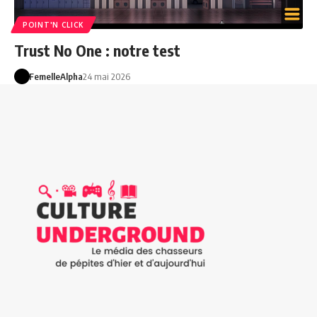
POINT'N CLICK
Trust No One : notre test
FemelleAlpha
24 mai 2026