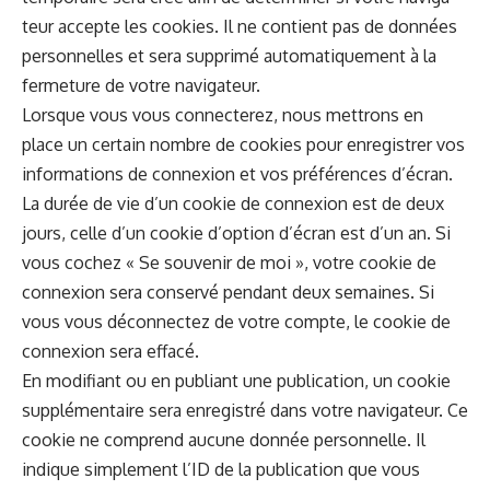
teur accepte les cook­ies. Il ne con­tient pas de don­nées
per­son­nelles et sera sup­primé automa­tique­ment à la
fer­me­ture de votre navigateur.
Lorsque vous vous con­necterez, nous met­trons en
place un cer­tain nom­bre de cook­ies pour enreg­istr­er vos
infor­ma­tions de con­nex­ion et vos préférences d’écran.
La durée de vie d’un cook­ie de con­nex­ion est de deux
jours, celle d’un cook­ie d’option d’écran est d’un an. Si
vous cochez « Se sou­venir de moi », votre cook­ie de
con­nex­ion sera con­servé pen­dant deux semaines. Si
vous vous décon­nectez de votre compte, le cook­ie de
con­nex­ion sera effacé.
En mod­i­fi­ant ou en pub­liant une pub­li­ca­tion, un cook­ie
sup­plé­men­taire sera enreg­istré dans votre nav­i­ga­teur. Ce
cook­ie ne com­prend aucune don­née per­son­nelle. Il
indique sim­ple­ment l’ID de la pub­li­ca­tion que vous