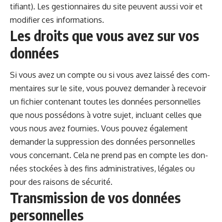
ti­fi­ant). Les ges­tion­naires du site peu­vent aus­si voir et
mod­i­fi­er ces informations.
Les droits que vous avez sur vos
données
Si vous avez un compte ou si vous avez lais­sé des com­
men­taires sur le site, vous pou­vez deman­der à recevoir
un fichi­er con­tenant toutes les don­nées per­son­nelles
que nous pos­sé­dons à votre sujet, inclu­ant celles que
vous nous avez fournies. Vous pou­vez égale­ment
deman­der la sup­pres­sion des don­nées per­son­nelles
vous con­cer­nant. Cela ne prend pas en compte les don­
nées stock­ées à des fins admin­is­tra­tives, légales ou
pour des raisons de sécurité.
Transmission de vos données
personnelles