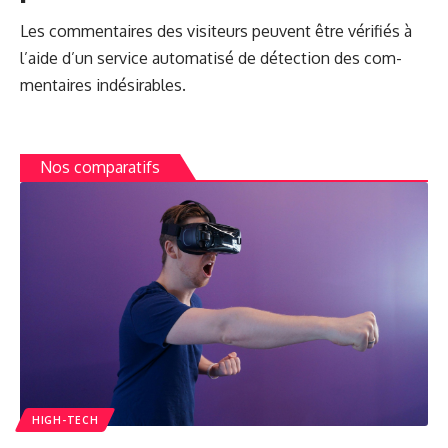
Les com­men­taires des vis­i­teurs peu­vent être véri­fiés à
l’aide d’un ser­vice automa­tisé de détec­tion des com­
men­taires indésirables.
Nos comparatifs
HIGH-TECH