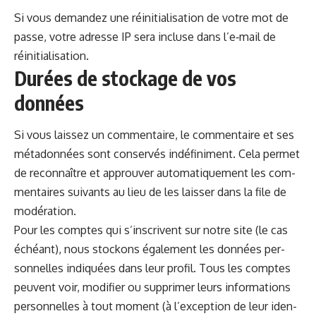
Si vous deman­dez une réini­tial­i­sa­tion de votre mot de
passe, votre adresse IP sera incluse dans l’e‑mail de
réinitialisation.
Durées de stockage de vos
données
Si vous lais­sez un com­men­taire, le com­men­taire et ses
méta­don­nées sont con­servés indéfin­i­ment. Cela per­met
de recon­naître et approu­ver automa­tique­ment les com­
men­taires suiv­ants au lieu de les laiss­er dans la file de
modération.
Pour les comptes qui s’inscrivent sur notre site (le cas
échéant), nous stock­ons égale­ment les don­nées per­
son­nelles indiquées dans leur pro­fil. Tous les comptes
peu­vent voir, mod­i­fi­er ou sup­primer leurs infor­ma­tions
per­son­nelles à tout moment (à l’exception de leur iden­