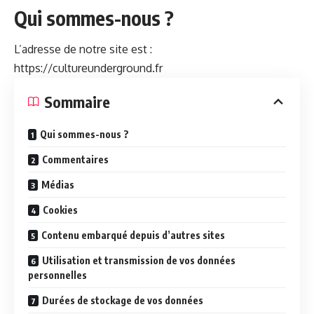
Qui sommes-nous ?
L’adresse de notre site est :
https://cultureunderground.fr
Som­maire
Qui sommes-nous ?
Com­men­taires
Médias
Cook­ies
Con­tenu embar­qué depuis d’autres sites
Util­i­sa­tion et trans­mis­sion de vos don­nées
personnelles
Durées de stock­age de vos données