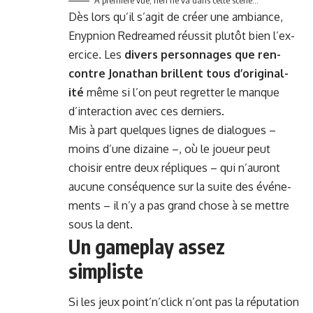
Dès lors qu’il s’ag­it de créer une ambiance,
Enypnion Redreamed réus­sit plutôt bien l’ex­
er­ci­ce. Les
divers per­son­nages que ren­
con­tre Jonathan bril­lent tous d’o­rig­i­nal­
ité
même si l’on peut regret­ter le manque
d’in­ter­ac­tion avec ces derniers.
Mis à part quelques lignes de dia­logues –
moins d’une dizaine –, où le joueur peut
choisir entre deux répliques – qui n’au­ront
aucune con­séquence sur la suite des événe­
ments – il n’y a pas grand chose à se met­tre
sous la dent.
Un gameplay assez
simpliste
Si les jeux point’n’click n’ont pas la répu­ta­tion