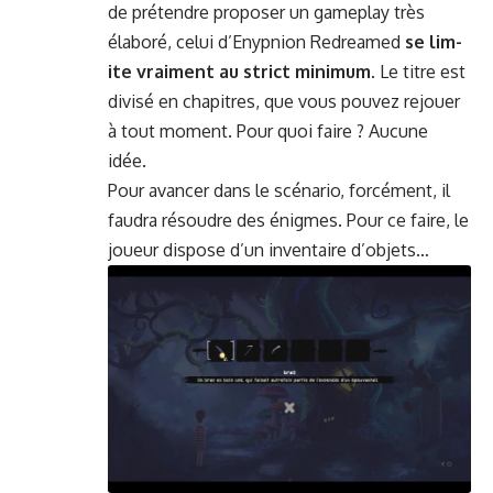
de pré­ten­dre pro­pos­er un game­play très
élaboré, celui d’Enypnion Redreamed
se lim­
ite vrai­ment au strict min­i­mum
. Le titre est
divisé en chapitres, que vous pou­vez rejouer
à tout moment. Pour quoi faire ? Aucune
idée.
Pour avancer dans le scé­nario, for­cé­ment, il
fau­dra résoudre des énigmes. Pour ce faire, le
joueur dis­pose d’un inven­taire d’objets…