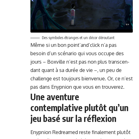
Des sym­bol­es étranges et un décor déroutant
Même si un bon point’and’click n’a pas
besoin d’un scé­nario qui vous occupe des
jours –
Boxville
n’est pas non plus tran­scen­
dant quant à sa durée de vie –, un peu de
chal­lenge est tou­jours bien­v­enue. Or, ce n’est
pas dans Enypnion que vous en trouverez.
Une aventure
contemplative plutôt qu’un
jeu basé sur la réflexion
Enypnion Redreamed reste finale­ment plutôt