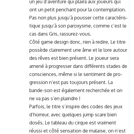
un jeu d’aven­ture qui plaira aux joueurs qui
ont un petit pen­chant pour la con­tem­pla­tion.
Pas non plus jusqu’à pouss­er cette car­ac­téris­
tique jusqu’à son parox­ysme, comme c’est le
cas dans
Gris
, ras­surez-vous.
Côté game design donc, rien à redire. Le titre
pos­sède claire­ment une âme et le lore autour
des rêves est bien présent. Le joueur sera
amené à pro­gress­er dans dif­férents stades de
con­sciences, même si le sen­ti­ment de pro­
gres­sion n’est pas tou­jours présent. La
bande-son est égale­ment recher­chée et on
ne va pas s’en plaindre !
Par­fois, le titre s’in­spire des codes des jeux
d’hor­reur, avec quelques jump scare bien
dosés. Le tableau du cirque est vrai­ment
réus­si et côté sen­sa­tion de malaise, on n’est