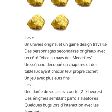
Les +
Un univers orig­i­nal et un game design travaillé
Des per­son­nages sec­ondaires orig­in­aux avec
un côté “Alice au pays des Merveilles”
Un scé­nario découpé en chapitres et des
tableaux ayant cha­cun leur pro­pre cachet
Un jeu avec plusieurs fins
Les -
Une durée de vie assez courte (2–3 heures)
Des énigmes sem­blant par­fois aléatoires
Quelques bugs lors d’in­ter­ac­tion avec les
éléments