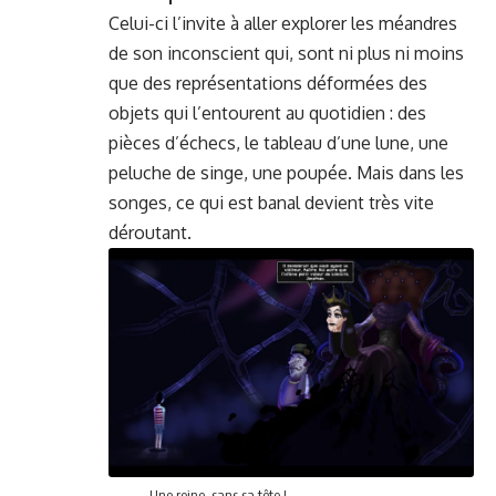
Celui-ci l’in­vite à aller explor­er les méan­dres
de son incon­scient qui, sont ni plus ni moins
que des représen­ta­tions défor­mées des
objets qui l’en­tourent au quo­ti­di­en : des
pièces d’échecs, le tableau d’une lune, une
peluche de singe, une poupée. Mais dans les
songes, ce qui est banal devient très vite
déroutant.
Une reine, sans sa tête !