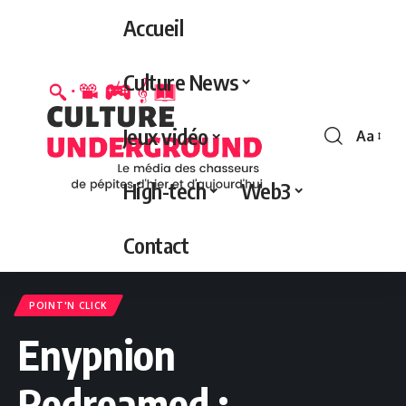
Accueil
Culture News
Jeux vidéo
Aa
Redime
de
High-tech
Web3
police
Contact
POINT'N CLICK
Enypnion
Redreamed :