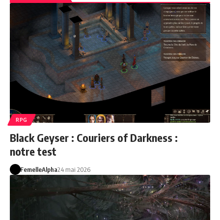
RPG
Black Geyser : Couriers of Darkness :
notre test
FemelleAlpha
24 mai 2026