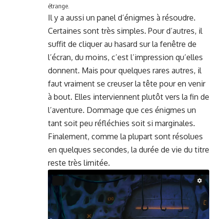
étrange.
Il y a aus­si un pan­el d’énigmes à résoudre.
Cer­taines sont très sim­ples. Pour d’autres, il
suf­fit de cli­quer au hasard sur la fenêtre de
l’écran, du moins, c’est l’im­pres­sion qu’elles
don­nent. Mais pour quelques rares autres, il
faut vrai­ment se creuser la tête pour en venir
à bout. Elles inter­vi­en­nent plutôt vers la fin de
l’aven­ture. Dom­mage que ces énigmes un
tant soit peu réfléchies soit si marginales.
Finale­ment, comme la plu­part sont résolues
en quelques sec­on­des, la durée de vie du titre
reste très limitée.