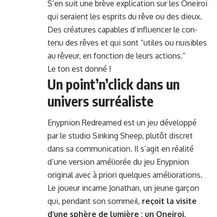
S’en suit une brève expli­ca­tion sur les Oneiroi
qui seraient les esprits du rêve ou des dieux.
Des créa­tures capa­bles d’in­flu­encer le con­
tenu des rêves et qui sont “utiles ou nuis­i­bles
au rêveur, en fonc­tion de leurs actions.”
Le ton est donné !
Un point’n’click dans un
univers surréaliste
Enypnion Redreamed est un jeu dévelop­pé
par le stu­dio Sink­ing Sheep, plutôt dis­cret
dans sa com­mu­ni­ca­tion. Il s’ag­it en réal­ité
d’une ver­sion améliorée du jeu Enypnion
orig­i­nal avec à pri­ori quelques améliorations.
Le joueur incar­ne Jonathan, un jeune garçon
qui, pen­dant son som­meil,
reçoit la vis­ite
d’une sphère de lumière : un Oneiroi
.