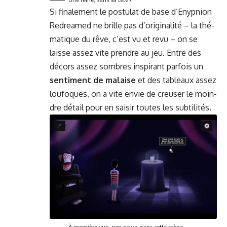
Si finale­ment le pos­tu­lat de base d’Enypnion
Redreamed ne brille pas d’o­rig­i­nal­ité – la thé­
ma­tique du rêve, c’est vu et revu – on se
laisse assez vite pren­dre au jeu. Entre des
décors assez som­bres inspi­rant par­fois un
sen­ti­ment de malaise
et des tableaux assez
loufo­ques, on a vite envie de creuser le moin­
dre détail pour en saisir toutes les subtilités.
À pre­mière vue, rien ne va dans cette scène…