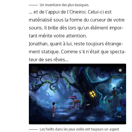
Un inven­taire des plus basiques.
… et de l’ap­pui de l’Oneiroi. Celui-ci est
matéri­al­isé sous la forme du curseur de votre
souris. Il brille dès lors qu’un élé­ment impor­
tant mérite votre attention.
Jonathan, quant à lui, reste tou­jours étrange­
ment sta­tique. Comme s’il n’é­tait que spec­ta­
teur de ses rêves…
Les forêts dans les jeux vidéo ont tou­jours un aspect