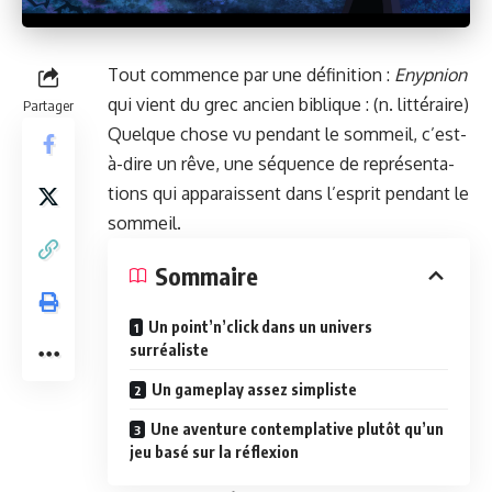
Tout com­mence par une déf­i­ni­tion :
Enypnion
qui vient du grec ancien biblique : (n. lit­téraire)
Partager
Quelque chose vu pen­dant le som­meil, c’est-
à-dire un rêve, une séquence de représen­ta­
tions qui appa­rais­sent dans l’e­sprit pen­dant le
sommeil.
Som­maire
Un point’n’click dans un univers
surréaliste
Un game­play assez simpliste
Une aven­ture con­tem­pla­tive plutôt qu’un
jeu basé sur la réflexion