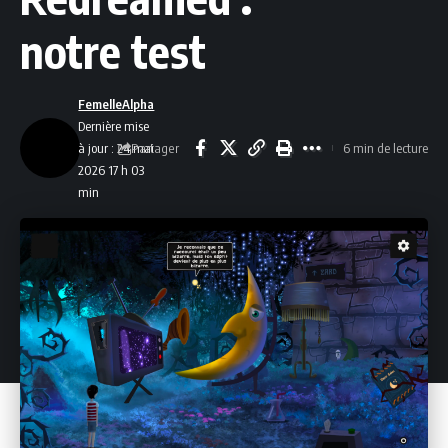
notre test
FemelleAlpha
Dernière mise
Partager
à jour : 24 mai
6 min de lecture
2026 17 h 03
min