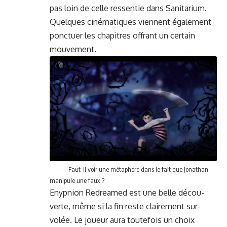
pas loin de celle ressen­tie dans
San­i­tar­i­um
.
Quelques ciné­ma­tiques vien­nent égale­ment
ponctuer les chapitres offrant un cer­tain
mouvement.
Faut-il voir une métaphore dans le fait que Jonathan
manip­ule une faux ?
Enypnion Redreamed est une belle décou­
verte, même si la fin reste claire­ment sur­
volée. Le joueur aura toute­fois un choix