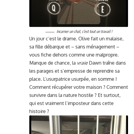
Incar­n­er un chat, c’est tout un travail !
Un jour c’est le drame. Olive fait un malaise,
sa fille débar­que et – sans ménage­ment –
vous fiche dehors comme une mal­pro­pre.
Manque de chance, la
vraie
Dawn traîne dans
les par­ages et s’empresse de repren­dre sa
place. L’usurpatrice usurpée, en somme !
Com­ment récupér­er votre mai­son ? Com­ment
sur­vivre dans la nature hos­tile ? Et surtout,
qui est vrai­ment l’im­pos­teur dans cette
histoire ?