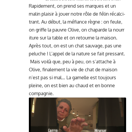
Rapi­de­ment, on prend ses mar­ques et un
malin plaisir à jouer notre rôle de félin récal­ci­
trant. Au début, la méfi­ance règne : on feule,
on griffe la pau­vre Olive, on cha­parde la nour­r
i­t­ure sur la table et on retourne la mai­son.
Après tout, on est un chat sauvage, pas une
peluche ! L’appel de la nature se fait pres­sant.
Mais voilà que, peu à peu, on s’attache à
Olive, finale­ment la vie de chat de mai­son
n’est pas si mal… La gamelle est tou­jours
pleine, on est bien au chaud et en bonne
compagnie.