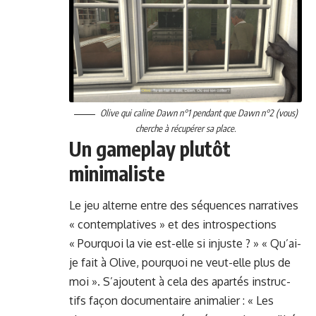
Olive qui caline Dawn n°1 pen­dant que Dawn n°2 (vous)
cherche à récupér­er sa place.
Un gameplay plutôt
minimaliste
Le jeu alterne entre des séquences nar­ra­tives
« con­tem­pla­tives » et des intro­spec­tions
« Pourquoi la vie est-elle si injuste ? » « Qu’ai-
je fait à Olive, pourquoi ne veut-elle plus de
moi ». S’a­joutent à cela des apartés instruc­
tifs façon doc­u­men­taire ani­malier : « Les