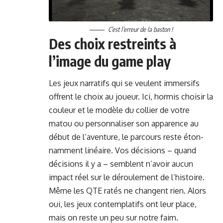
C’est l’er­reur de la baston !
Des choix restreints à
l’image du game play
Les jeux nar­rat­ifs qui se veu­lent immer­sifs
offrent le choix au joueur. Ici, hormis choisir la
couleur et le mod­èle du col­lier de votre
matou ou per­son­nalis­er son apparence au
début de l’aven­ture, le par­cours reste éton­
nam­ment linéaire. Vos déci­sions – quand
déci­sions il y a – sem­blent n’avoir aucun
impact réel sur le déroule­ment de l’his­toire.
Même les QTE ratés ne changent rien. Alors
oui, les jeux con­tem­plat­ifs ont leur place,
mais on reste un peu sur notre faim.