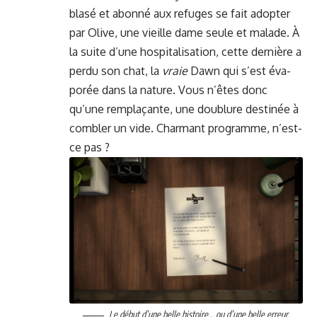
blasé et abon­né aux refuges se fait adopter
par Olive, une vieille dame seule et malade. À
la suite d’une hos­pi­tal­i­sa­tion, cette dernière a
per­du son chat, la
vraie
Dawn qui s’est éva­
porée dans la nature. Vous n’êtes donc
qu’une rem­plaçante, une dou­blure des­tinée à
combler un vide. Char­mant pro­gramme, n’est-
ce pas ?
Le début d’une belle his­toire… ou d’une belle erreur.