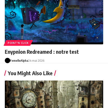
POINT'N CLICK
Enypnion Redreamed : notre test
FemelleAlpha
24 mai 2026
You Might Also Like