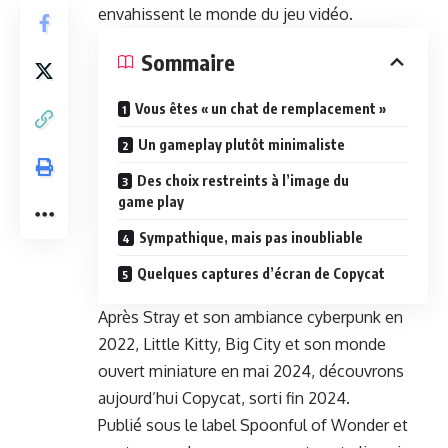
envahissent le monde du jeu vidéo.
Som­maire
Vous êtes « un chat de remplacement »
Un game­play plutôt minimaliste
Des choix restreints à l’image du
game play
Sym­pa­thique, mais pas inoubliable
Quelques cap­tures d’écran de Copycat
Après Stray et son ambiance cyber­punk en
2022, Lit­tle Kit­ty, Big City et son monde
ouvert minia­ture en mai 2024, décou­vrons
aujour­d’hui Copy­cat, sor­ti fin 2024.
Pub­lié sous le label Spoon­ful of Won­der et