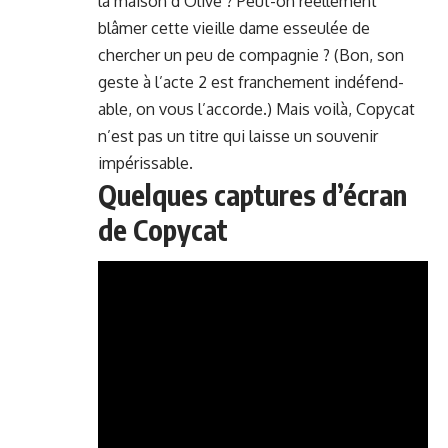
la mai­son d’O­live ? Peut-on réelle­ment
blâmer cette vieille dame esseulée de
chercher un peu de com­pag­nie ? (Bon, son
geste à l’acte 2 est franche­ment indéfend­
able, on vous l’ac­corde.) Mais voilà, Copy­cat
n’est pas un titre qui laisse un sou­venir
impérissable.
Quelques captures d’écran
de Copycat