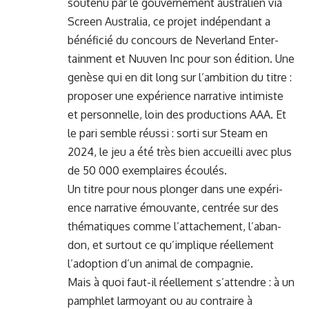
soutenu par le gou­verne­ment aus­tralien via
Screen Aus­tralia, ce pro­jet indépen­dant a
béné­fi­cié du con­cours de Nev­er­land Enter­
tain­ment et Nuu­ven Inc pour son édi­tion. Une
genèse qui en dit long sur l’am­bi­tion du titre :
pro­pos­er une expéri­ence nar­ra­tive intimiste
et per­son­nelle, loin des pro­duc­tions AAA. Et
le pari sem­ble réus­si : sor­ti sur Steam en
2024, le jeu a été très bien accueil­li avec plus
de 50 000 exem­plaires écoulés.
Un titre pour nous plonger dans une expéri­
ence nar­ra­tive émou­vante, cen­trée sur des
thé­ma­tiques comme l’at­tache­ment, l’a­ban­
don, et surtout ce qu’im­plique réelle­ment
l’adop­tion d’un ani­mal de compagnie.
Mais à quoi faut-il réelle­ment s’at­ten­dre : à un
pam­phlet lar­moy­ant ou au con­traire à