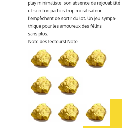
play min­i­mal­iste, son absence de rejoua­bil­ité
et son ton par­fois trop moral­isa­teur
l’empêchent de sor­tir du lot. Un jeu sym­pa­
thique pour les amoureux des félins
sans plus.
Note des lecteurs
1 Note