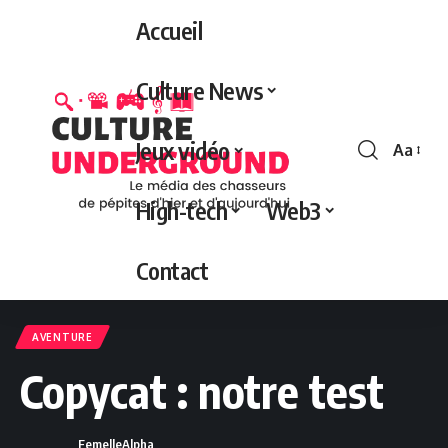
Accueil
Culture News
Jeux vidéo
Aa
Redime
de
High-tech
Web3
police
Contact
AVENTURE
Copycat : notre test
FemelleAlpha