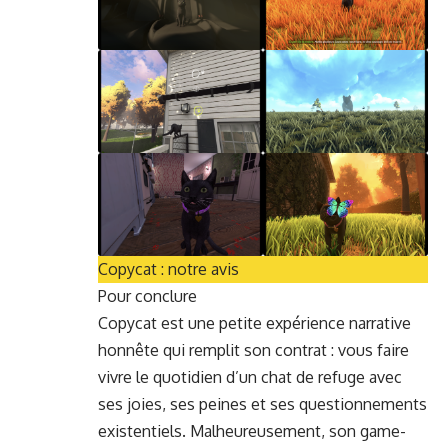
Copy­cat : notre avis
Pour con­clure
Copy­cat est une petite expéri­ence nar­ra­tive
hon­nête qui rem­plit son con­trat : vous faire
vivre le quo­ti­di­en d’un chat de refuge avec
ses joies, ses peines et ses ques­tion­nements
exis­ten­tiels. Mal­heureuse­ment, son game­