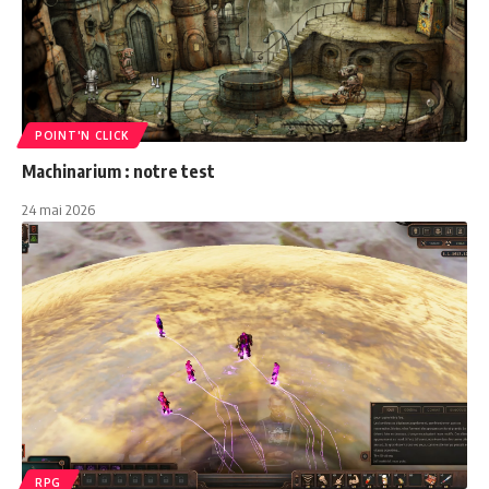
POINT'N CLICK
Machinarium : notre test
24 mai 2026
RPG