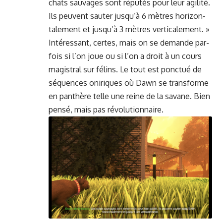
chats sauvages sont réputés pour leur agilité.
Ils peu­vent sauter jusqu’à 6 mètres hor­i­zon­
tale­ment et jusqu’à 3 mètres ver­ti­cale­ment. »
Intéres­sant, certes, mais on se demande par­
fois si l’on joue ou si l’on a droit à un cours
magis­tral sur félins. Le tout est ponc­tué de
séquences oniriques où Dawn se trans­forme
en pan­thère telle une reine de la savane. Bien
pen­sé, mais pas révolutionnaire.