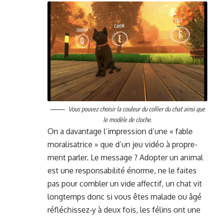
Vous pou­vez choisir la couleur du col­lier du chat ain­si que
le mod­èle de cloche.
On a davan­tage l’im­pres­sion d’une « fable
moral­isatrice » que d’un jeu vidéo à pro­pre­
ment par­ler. Le mes­sage ? Adopter un ani­mal
est une respon­s­abil­ité énorme, ne le faites
pas pour combler un vide affec­tif, un chat vit
longtemps donc si vous êtes malade ou âgé
réfléchissez‑y à deux fois, les félins ont une