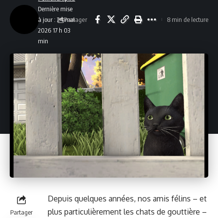
Dernière mise
Partager
à jour : 24 mai
8 min de lecture
2026 17 h 03
min
Depuis quelques années, nos amis félins – et
plus par­ti­c­ulière­ment les chats de gout­tière –
Partager