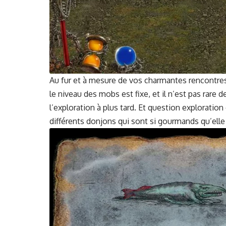
Au fur et à mesure de vos char­mantes ren­con­tres 
le niveau des mobs est fixe, et il n’est pas rare 
l’exploration à plus tard. Et ques­tion explo­rati
dif­férents don­jons qui sont si gour­mands qu’ell