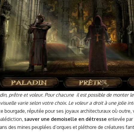
adin, prêtre et voleur. Pour cha­cune il est pos­si­ble de mon­ter l
e visuelle varie selon votre choix. Le voleur a droit à une jolie in
te bour­gade, réputée pour ses joy­aux archi­tec­turaux où out­re,
alé­dic­tion,
sauver une demoi­selle en détresse
enlevée par u
ans des mines peu­plées d’orques et pléthore de créa­tures fan­t