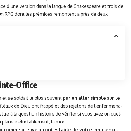
nce d’une ver­sion dans la langue de Shake­speare et trois de
 d’un RPG dont les prémices remon­tent à près de deux
inte-Office
on et se sol­dait le plus sou­vent
par un aller sim­ple sur le
éaux de Dieu ont frap­pé et des reje­tons de l’enfer men­a­
 à la ques­tion his­toire de véri­fi­er si vous avez un quel­
n plane inéluctable­ment, la mort.
or
comme preuve incon­testable de votre inno­cence
.