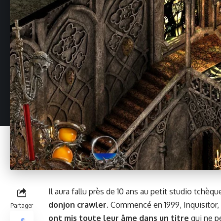
Il aura fal­lu près de 10 ans au petit stu­dio tch
don­jon crawler
. Com­mencé en 1999, Inquisi­tor,
Partager
ont mis toute leur âme dans un titre
qui ne pe