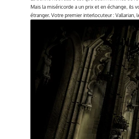
Mais la mis­éri­corde a un prix et en échange, ils 
étranger. Votre pre­mier inter­locu­teur : Val­lar­i­an,