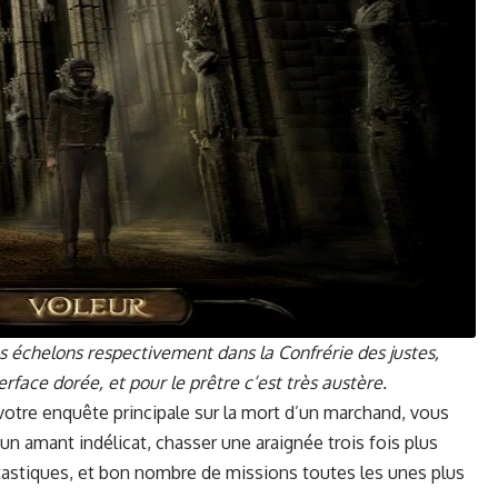
es éch­e­lons respec­tive­ment dans la Con­frérie des justes,
ter­face dorée, et pour le prêtre c’est très austère.
 votre enquête prin­ci­pale sur la mort d’un marc­hand, vous
n amant indéli­cat, chas­s­er une araignée trois fois plus
as­tiques, et bon nom­bre de mis­sions toutes les unes plus