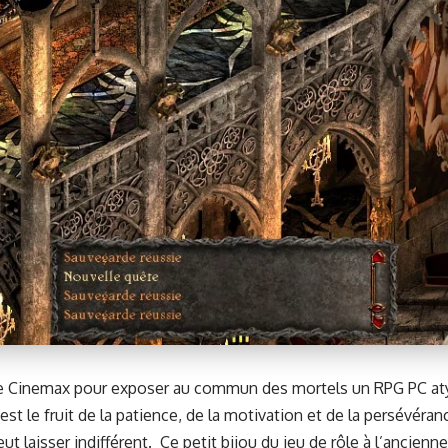
èque Cin­e­max pour expos­er au com­mun des mor­tels un
RPG PC
at
 est le fruit de la patience, de la moti­va­tion et de la per­sévé
ut laiss­er indif­férent. Ce petit bijou du jeu de rôle à l’ancienn