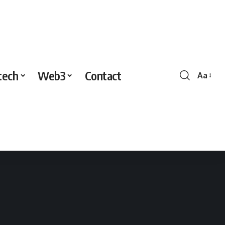
tech
Web3
Contact
Aa
Redime
de
police