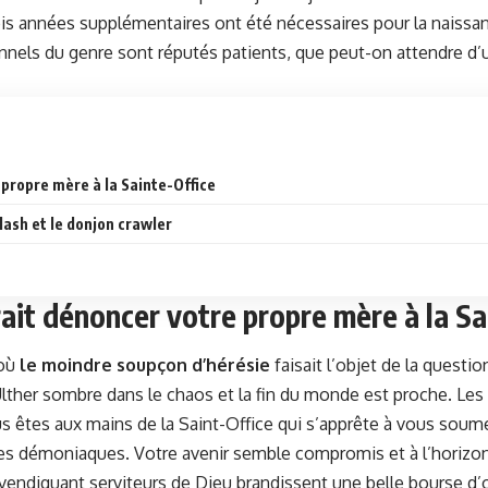
is années sup­plé­men­taires ont été néces­saires pour la nais­sa
­tion­nels du genre sont réputés patients, que peut-on atten­dre
 pro­pre mère à la Sainte-Office
lash et le don­jon crawler
rait dénoncer votre propre mère à la Sa
 où
le moin­dre soupçon d’hérésie
fai­sait l’objet de la ques­ti
er som­bre dans le chaos et la fin du monde est proche. Les fl
êtes aux mains de la Saint-Office qui s’apprête à vous soumet­tre
es démo­ni­aques. Votre avenir sem­ble com­pro­mis et à l’horizo
ndi­quant servi­teurs de Dieu bran­dis­sent une belle bourse d’