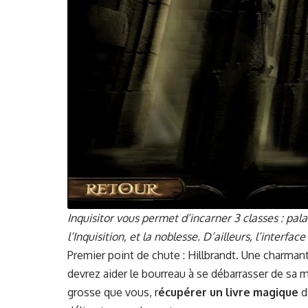
Inquisi­tor vous per­met d’incarner 3 class­es : pal­
l’Inquisition, et la noblesse. D’ailleurs, l’interfac
Pre­mier point de chute : Hill­brandt. Une char­man
devrez aider le bour­reau à se débar­rass­er de sa m
grosse que vous, r
écupér­er un livre mag­ique
d