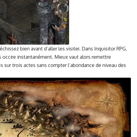
hissez bien avant d’aller les vis­iter. Dans Inquisi­tor RPG,
 occire instan­ta­né­ment. Mieux vaut alors remet­tre
ties sur trois actes sans compter l’abondance de niveau des