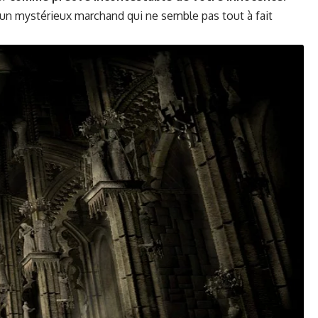
d’un mys­térieux marc­hand qui ne sem­ble pas tout à fait