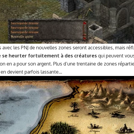
avec les PNJ de nou­velles zones seront acces­si­bles, mais réfléc
de
se heurter for­tu­ite­ment à des créa­tures
qui peu­vent vous
on on en a pour son argent. Plus d’une trentaine de zones répar­
e en devient par­fois lassante…