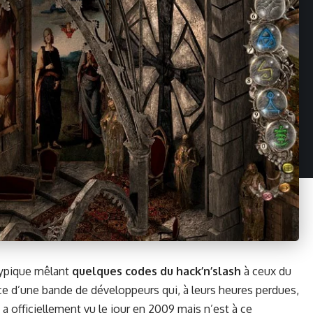
yp­ique mêlant
quelques codes du hack’n’slash
à ceux du
rance d’une bande de développeurs qui, à leurs heures per­dues,
e a offi­cielle­ment vu le jour en 2009 mais n’est à ce