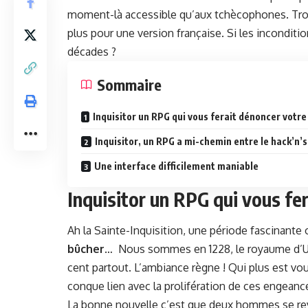
moment-là acces­si­ble qu’aux tchè­coph­o­nes. Tro
plus pour une ver­sion française. Si les incon­di
décades ?
Som­maire
Inquisi­tor un RPG qui vous ferait dénon­cer votre
Inquisi­tor, un RPG a mi-chemin entre le hack’n’s
Une inter­face dif­fi­cile­ment maniable
Inquisitor un RPG qui vous fe
Ah la Sainte-Inqui­si­tion, une péri­ode fasci­nante
bûch­er
… Nous sommes en 1228, le roy­aume d’Ulth
cent partout. L’ambiance règne ! Qui plus est vous 
conque lien avec la pro­liféra­tion de ces engeanc
La bonne nou­velle c’est que deux hommes se reve