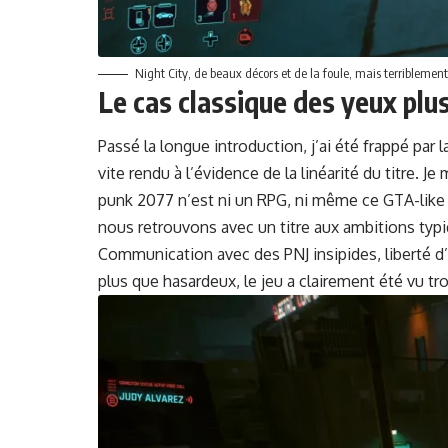
Night City, de beaux décors et de la foule, mais ter­ri­ble­men
Le cas classique des yeux plus
Passé la longue intro­duc­tion, j’ai été frap­pé par 
vite ren­du à l’évidence de la linéar­ité du titre.
punk 2077 n’est ni un RPG, ni même ce GTA-like esp
nous retrou­vons avec un titre aux ambi­tions ty
Com­mu­ni­ca­tion avec des PNJ insipi­des, lib­erté
plus que hasardeux, le jeu a claire­ment été vu tro