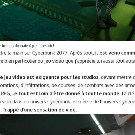
s images don­naient plein d’espoir !
t­tre la main sur Cyber­punk 2077. Après tout,
il est venu comme
e bien par­ti­c­uli­er du jeu vidéo que j’apprécie lui aus­si tout au
e jeu vidéo est exigeante pour les stu­dios
, devant met­tre
lorations, d’infiltrations, de cours­es, de com­bats avec des ar
s RPG,
le tout est loin d’être don­né à tout le monde
. La cl
mer­sion dans un univers Cyber­punk, et même de l’univers Cyber­
u…
frap­pé d’une sen­sa­tion de vide
.