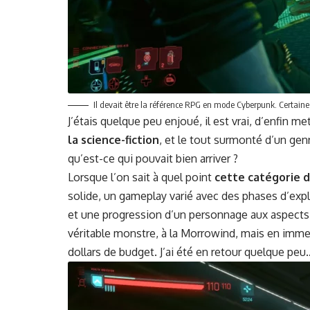
Il devait être la référence RPG en mode Cyber­punk. Cer­taine
J’étais quelque peu enjoué, il est vrai, d’enfin me
la sci­ence-fic­tion
, et le tout sur­mon­té d’un genr
qu’est-ce qui pou­vait bien arriver ?
Lorsque l’on sait à quel point
cette caté­gorie d
solide, un game­play var­ié avec des phas­es d’exp
et une pro­gres­sion d’un per­son­nage aux aspect
véri­ta­ble mon­stre, à la Mor­rowind, mais en im
dol­lars de bud­get. J’ai été en retour quelque pe