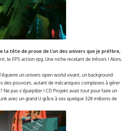
 la tête de proue de l’un des univers que je préfère,
tant, le FPS action-rpg. Une niche rece­lant de tré­sors ! Alors,
 d’équerre un univers open world vivant, un back­ground
mes des pou­voirs, autant de mécaniques com­plex­es à gér­er
é ? Ne pas s’éparpiller ! CD Pro­jekt avait tout pour faire un
punk avec un grand U grâce à ses quelque 328 mil­lions de