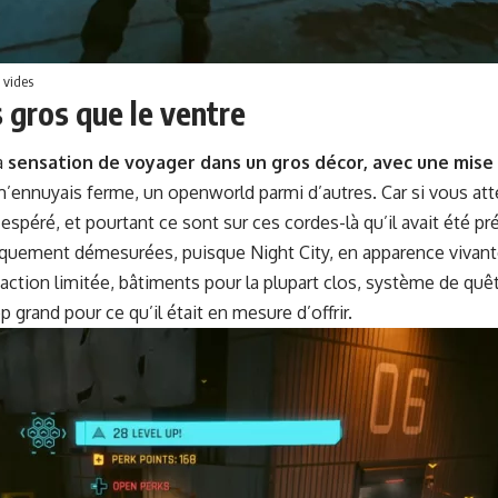
t vides
 gros que le ventre
la
sen­sa­tion de voy­ager dans un gros décor, avec une mise 
 Je m’ennuyais ferme, un open­world par­mi d’autres. Car si vous 
éré, et pour­tant ce sont sur ces cordes-là qu’il avait été prés
p­ique­ment démesurées, puisque Night City, en apparence vivan
 d’action lim­itée, bâti­ments pour la plu­part clos, sys­tème de
p grand pour ce qu’il était en mesure d’offrir.