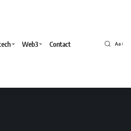
tech
Web3
Contact
Aa
Redime
de
police