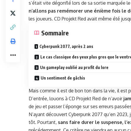
s’était vite dégon­flé lors de sa sor­tie mar­quée l
n’allons pas remé­mor­er une énième fois le dé
les joueurs. CD Pro­jekt Red avait même été jusqu’à
Som­maire
Cyber­punk 2077, après 2 ans
Le cas clas­sique des yeux plus gros que le ventr
Un game­play oublié au prof­it du lore
Un sen­ti­ment de gâchis
Mais comme il est de bon ton dans la vie, il est p
D’entrée, louons à CD Pro­jekt Red de n’avoir
jam
de jeu et pass­er l’éponge sur ses erreurs passées
N’ayant décou­vert Cyber­punk 2077 qu’en 2023, je 
tôt. Pour­tant,
sans faire dur­er le sus­pense, l’
précédem­ment. Ce critère ne vien­dra en aucun cas 