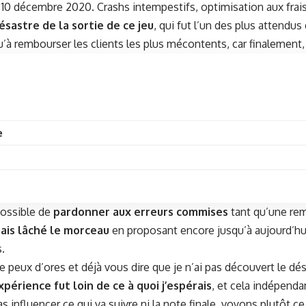
e 10 décem­bre 2020. Crashs intem­pes­tifs, opti­mi­sa­tion aux fr
sas­tre de la sor­tie de ce jeu
, qui fut l’un des plus atten­du
 rem­bours­er les clients les plus mécon­tents, car finale­ment, l
e
os­si­ble de
par­don­ner aux erreurs com­mis­es
tant qu’une rem
ais lâché le morceau
en pro­posant encore jusqu’à aujourd’hui,
.
peux d’ores et déjà vous dire que je n’ai pas décou­vert le désa
expérience fut loin de ce à quoi j’espérais
, et cela indépen­da
influ­encer ce qui va suiv­re ni la note finale, voyons plutôt ce 