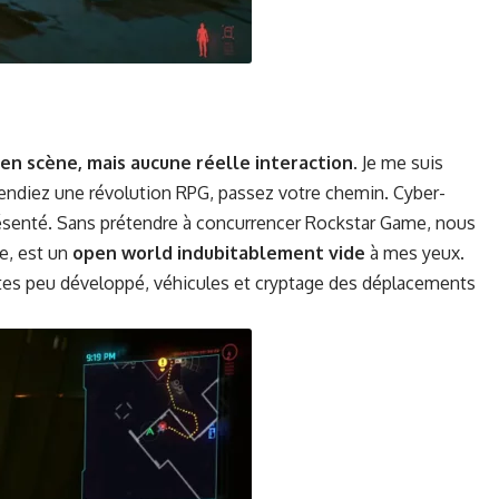
en scène, mais aucune réelle inter­ac­tion
. Je me suis
attendiez une révo­lu­tion RPG, passez votre chemin. Cyber­
en­té. Sans pré­ten­dre à con­cur­rencer Rock­star Game, nous
te, est un
open world indu­bitable­ment vide
à mes yeux.
 quêtes peu dévelop­pé, véhicules et cryptage des déplace­ments