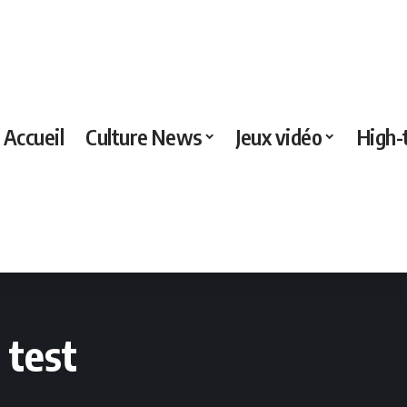
Accueil
Culture News
Jeux vidéo
High-
 test