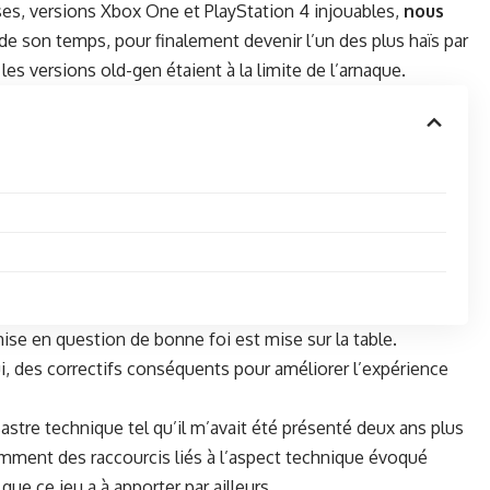
ais­es, ver­sions Xbox One et PlaySta­tion 4 injouables,
nous
s de son temps, pour finale­ment devenir l’un des plus haïs par
es ver­sions old-gen étaient à la lim­ite de l’arnaque.
ise en ques­tion de bonne foi est mise sur la table.
 des cor­rec­tifs con­séquents pour amélior­er l’expérience
s­tre tech­nique tel qu’il m’avait été présen­té deux ans plus
m­ment des rac­cour­cis liés à l’aspect tech­nique évo­qué
que ce jeu a à apporter par ailleurs.