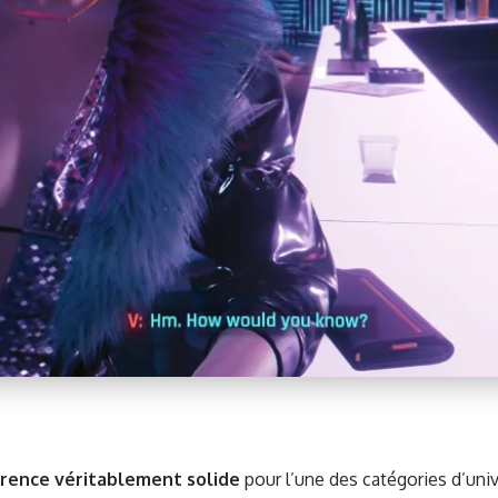
rence véri­ta­ble­ment solide
pour l’une des caté­gories d’univ