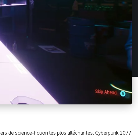
ers de sci­ence-fic­tion les plus alléchantes, Cyber­punk 2077