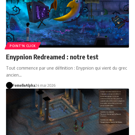
POINT'N CLICK
Enypnion Redreamed : notre test
Tout commence par une définition : Enypnion qui vient du grec
ancien…
FemelleAlpha
24 mai 2026