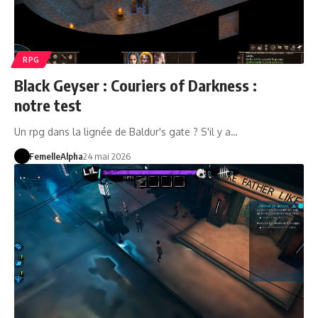
RPG
Black Geyser : Couriers of Darkness :
notre test
Un rpg dans la lignée de Baldur's gate ? S'il y a…
FemelleAlpha
24 mai 2026