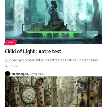
RPG
Child of Light : notre test
Quoi de mieux pour fêter la rentrée de Culture Underground
que de…
FemelleAlpha
24 mai 2026