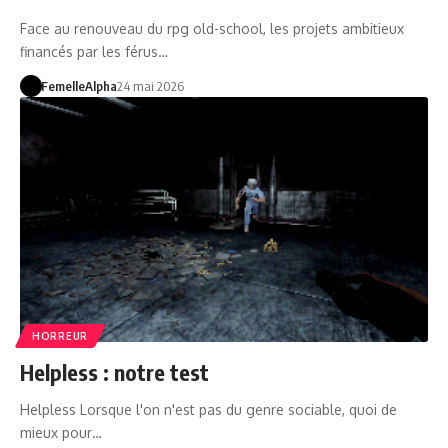
Face au renouveau du rpg old-school, les projets ambitieux
financés par les férus…
FemelleAlpha
24 mai 2026
HORREUR
Helpless : notre test
Helpless Lorsque l'on n'est pas du genre sociable, quoi de
mieux pour…