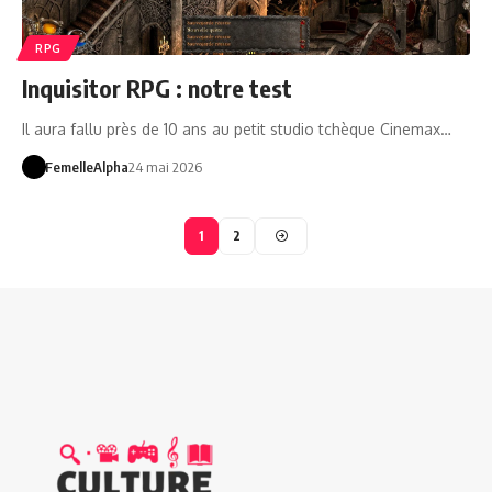
RPG
Inquisitor RPG : notre test
Il aura fallu près de 10 ans au petit studio tchèque Cinemax…
FemelleAlpha
24 mai 2026
1
2