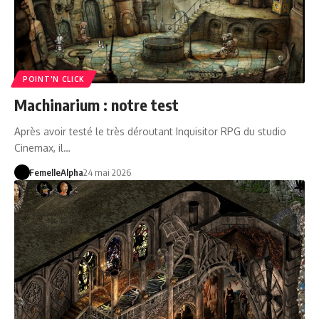
POINT'N CLICK
Machinarium : notre test
Après avoir testé le très déroutant Inquisitor RPG du studio
Cinemax, il…
FemelleAlpha
24 mai 2026