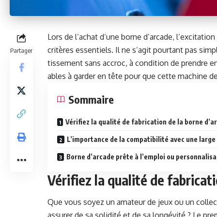
Lors de l’achat d’une borne d’ar­cade, l’ex­ci­ta­ti
critères essen­tiels. Il ne s’ag­it pour­tant pas si
Partager
tisse­ment sans accroc, à con­di­tion de pren­dre 
ables à garder en tête pour que cette machine devi
Som­maire
Véri­fiez la qual­ité de fab­ri­ca­tion de la borne d’
L’im­por­tance de la com­pat­i­bil­ité avec une lar
Borne d’ar­cade prête à l’emploi ou per­son­nal­is­a
Vérifiez la qualité de fabricat
Que vous soyez un ama­teur de jeux ou un col­lec­
assur­er de sa solid­ité et de sa longévité ? Le pre