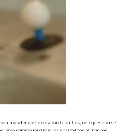
­er emporter par l’ex­ci­ta­tion toute­fois, une ques­tion se
large gamme mul­ti­plie les pos­si­bil­ités et, par con­