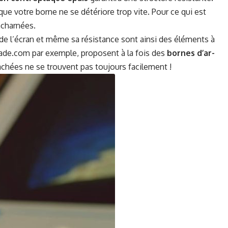
que votre borne ne se détéri­ore trop vite. Pour ce qui est
 acharnées.
aille de l’écran et même sa résis­tance sont ain­si des élé­ments à
ade.com
par exem­ple, pro­posent à la fois des
bornes d’ar­
achées ne se trou­vent pas tou­jours facilement !