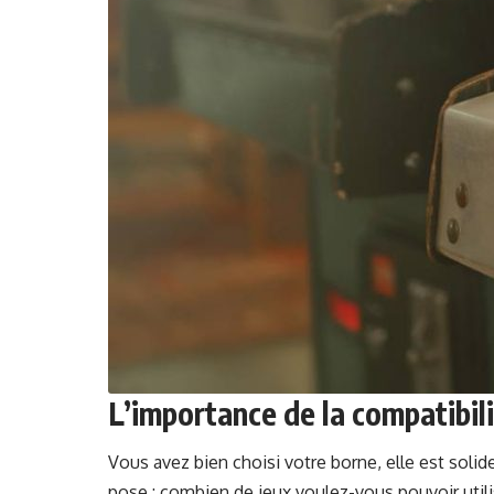
L’importance de la compatibil
Vous avez bien choisi votre borne, elle est solide et
pose : com­bi­en de jeux voulez-vous pou­voir utilis