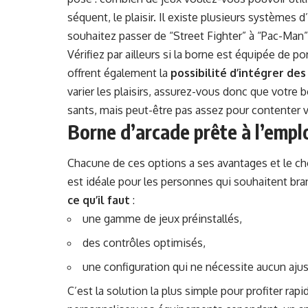
séquent, le plaisir. Il existe plusieurs sys­tèmes d
souhaitez pass­er de “Street Fight­er” à “Pac-Man”
Véri­fiez par ailleurs si la borne est équipée de 
offrent égale­ment la
pos­si­bil­ité d’in­té­gr­er d
vari­er les plaisirs, assurez-vous donc que votre bo
sants, mais peut-être pas assez pour con­tenter 
Borne d’arcade prête à l’emplo
Cha­cune de ces options a ses avan­tages et le cho
est idéale pour les per­son­nes qui souhait­ent b
ce qu’il faut
:
une gamme de jeux préinstallés,
des con­trôles optimisés,
une con­fig­u­ra­tion qui ne néces­site aucun aj
C’est la solu­tion la plus sim­ple pour prof­iter r