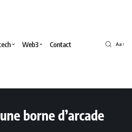
tech
Web3
Contact
Aa
Redime
de
police
d’une borne d’arcade