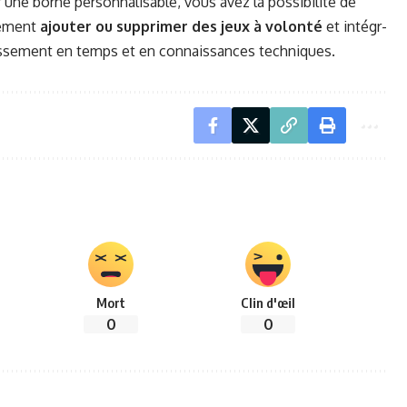
e borne per­son­nal­is­able, vous avez la pos­si­bil­ité de
le­ment
ajouter ou sup­primer des jeux à volon­té
et inté­gr­
isse­ment en temps et en con­nais­sances techniques.
Mort
Clin d'œil
0
0