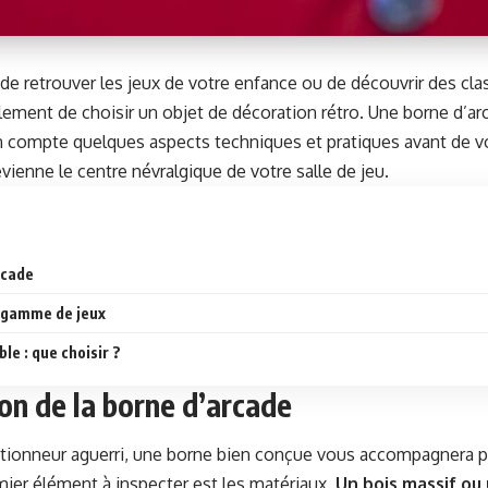
on de retrou­ver les jeux de votre enfance ou de décou­vrir des cla
m­ple­ment de choisir un objet de déco­ra­tion rétro. Une borne d’a
en compte quelques aspects tech­niques et pra­tiques avant de vo
­enne le cen­tre névral­gique de votre salle de jeu.
arcade
ge gamme de jeux
ble : que choisir ?
ion de la borne d’arcade
tion­neur aguer­ri, une borne bien conçue vous accom­pa­g­n­era
­mier élé­ment à inspecter est les matéri­aux.
Un bois mas­sif ou