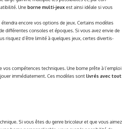
­i­bil­ité. Une
borne mul­ti-jeux
est ain­si idéale si vous
i éten­dra encore vos options de jeux. Cer­tains mod­èles
s de dif­férentes con­soles et épo­ques. Si vous avez envie de
s risquez d’être lim­ité à quelques jeux, certes diver­tis­
t de vos com­pé­tences tech­niques. Une borne prête à l’emploi
à jouer immé­di­ate­ment. Ces mod­èles sont
livrés avec tout
t tech­nique. Si vous êtes du genre bricoleur et que vous aimez