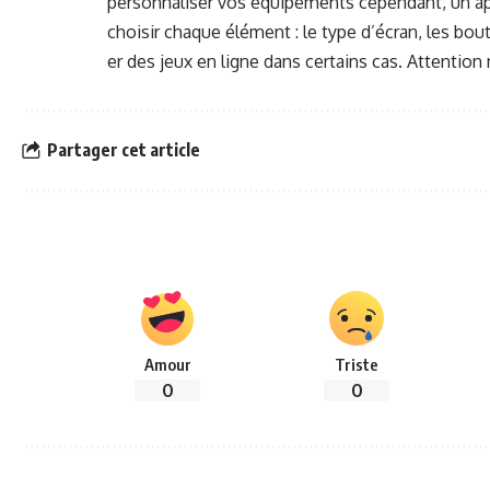
per­son­nalis­er vos équipements cepen­dant, un appa
choisir chaque élé­ment : le type d’écran, les bou­
er des jeux en ligne dans cer­tains cas. Atten­ti
Partager cet article
Amour
Triste
0
0