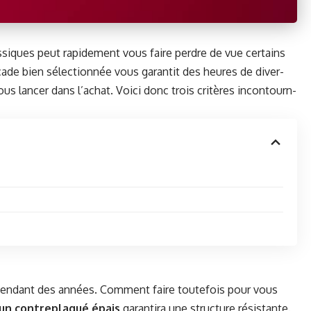
s­siques peut rapi­de­ment vous faire per­dre de vue cer­tains
r­cade bien sélec­tion­née vous garan­tit des heures de diver­
us lancer dans l’achat. Voici donc trois critères incon­tourn­
 pen­dant des années. Com­ment faire toute­fois pour vous
 un con­tre­plaqué épais
garan­ti­ra une struc­ture résis­tante.