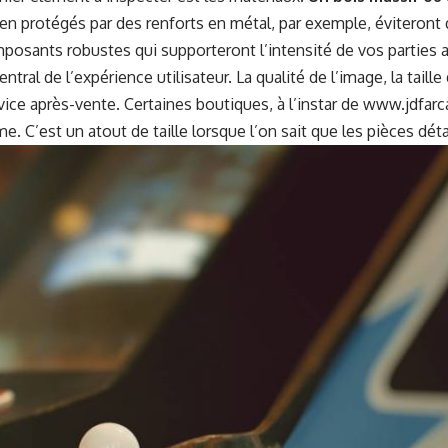
en pro­tégés par des ren­forts en métal, par exem­ple, éviteront 
­posants robustes qui sup­port­eront l’in­ten­sité de vos par­ties
en­tral de l’ex­péri­ence util­isa­teur. La qual­ité de l’im­age, la t
r­vice après-vente. Cer­taines bou­tiques, à l’in­star de
www.jdfarc
me. C’est un atout de taille lorsque l’on sait que les pièces dét