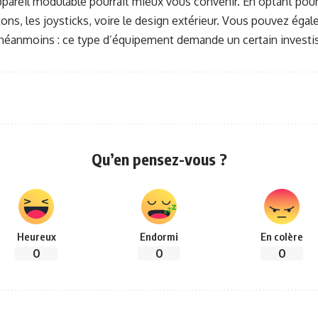
reil mod­u­la­ble pour­rait mieux vous con­venir. En optant pour un
tons, les joy­sticks, voire le design extérieur. Vous pou­vez éga
on néan­moins : ce type d’équipement demande un cer­tain invest
Qu’en pensez-vous ?
Heureux
Endormi
En colère
0
0
0