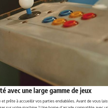
ité avec une large gamme de jeux
 prête à accueil­lir vos par­ties endi­a­blées. Avant de vous laiss
­er sur votre machine ? Une borne d’ar­cade com­pat­i­ble avec une 