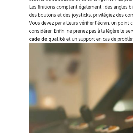
Les fini­tions comptent égale­ment : des angles bi
des bou­tons et des joy­sticks, priv­ilégiez des com
Vous devez par ailleurs véri­fi­er l’écran, un point c
con­sid­ér­er. Enfin, ne prenez pas à la légère le se
cade de qual­ité
et un sup­port en cas de prob­lè