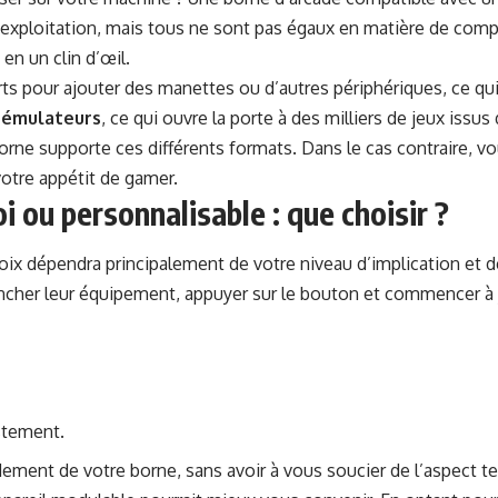
’ex­ploita­tion, mais tous ne sont pas égaux en matière de com­pat
 en un clin d’œil.
ports pour ajouter des manettes ou d’autres périphériques, ce qu
es ému­la­teurs
, ce qui ouvre la porte à des mil­liers de jeux issu
rne sup­porte ces dif­férents for­mats. Dans le cas con­traire, vou
votre appétit de gamer.
i ou personnalisable : que choisir ?
ix dépen­dra prin­ci­pale­ment de votre niveau d’im­pli­ca­tion e
ranch­er leur équipement, appuy­er sur le bou­ton et com­mencer 
ustement.
api­de­ment de votre borne, sans avoir à vous souci­er de l’aspec